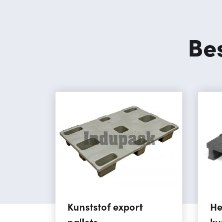
Be
Kunststof export
He
pallets
ku