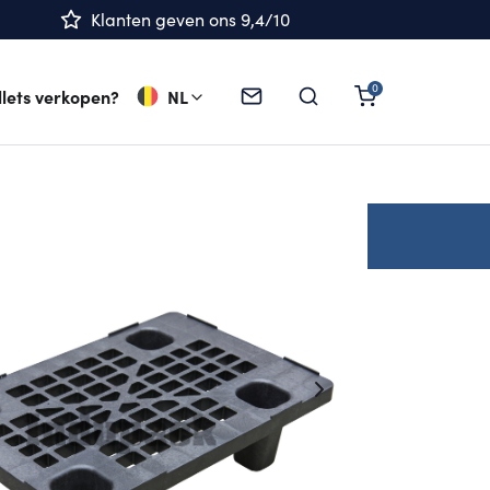
Klanten geven ons 9,4/10
llets verkopen?
NL