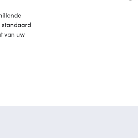
chillende
l standaard
at van uw