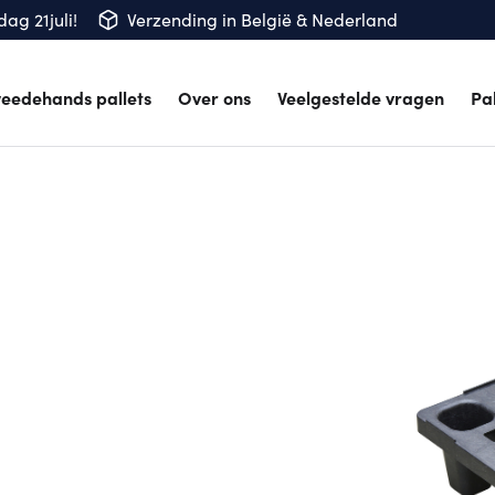
ag 21juli!
Verzending in België & Nederland
eedehands pallets
Over ons
Veelgestelde vragen
Pa