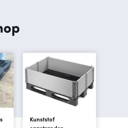
hop
s
Kunststof
opzetranden