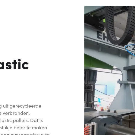
stic
g uit gerecycleerde
 te verbranden,
stic pallets. Dat is
stukje beter te maken.
er opnieuw een nieuw én