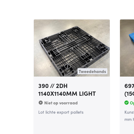
Tweedehands
390 // 2DH
697
1140X1140MM LIGHT
(1
Niet op voorraad
O
Lot lichte export pallets
Kunst
mm h