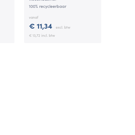
100% recycleerbaar
vanaf
€ 11,34
excl. btw
€ 13,72
incl. btw