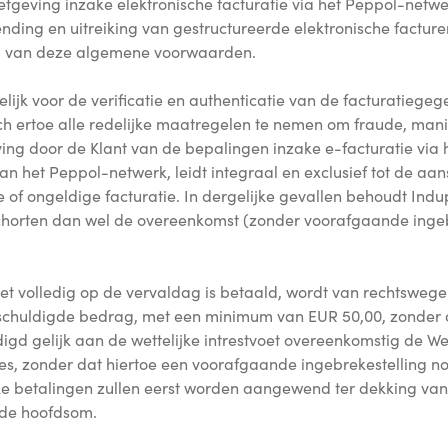
etgeving inzake elektronische facturatie via het Peppol-netwe
ending en uitreiking van gestructureerde elektronische facture
g van deze algemene voorwaarden.
elijk voor de verificatie en authenticatie van de facturatiege
ch ertoe alle redelijke maatregelen te nemen om fraude, mani
ing door de Klant van de bepalingen inzake e-facturatie via
 van het Peppol-netwerk, leidt integraal en exclusief tot de a
 of ongeldige facturatie. In dergelijke gevallen behoudt Indu
schorten dan wel de overeenkomst (zonder voorafgaande ingebr
iet volledig op de vervaldag is betaald, wordt van rechtsweg
schuldigde bedrag, met een minimum van EUR 50,00, zonder d
digd gelijk aan de wettelijke intrestvoet overeenkomstig de We
es, zonder dat hiertoe een voorafgaande ingebrekestelling no
e betalingen zullen eerst worden aangewend ter dekking van
 de hoofdsom.