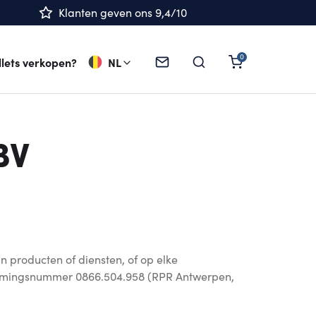
Klanten geven ons 9,4/10
llets verkopen?
NL
BV
producten of diensten, of op elke
ernemingsnummer 0866.504.958 (RPR Antwerpen,