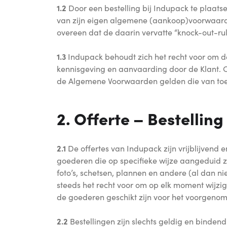
1.2
Door een bestelling bij Indupack te plaat
van zijn eigen algemene (aankoop)voorwaarden.
overeen dat de daarin vervatte “knock-out-rule
1.3
Indupack behoudt zich het recht voor om d
kennisgeving en aanvaarding door de Klant. O
de Algemene Voorwaarden gelden die van toepa
2. Offerte – Bestelli
2.1
De offertes van Indupack zijn vrijblijvend
goederen die op specifieke wijze aangeduid zi
foto’s, schetsen, plannen en andere (al dan nie
steeds het recht voor om op elk moment wijzi
de goederen geschikt zijn voor het voorgenom
2.2
Bestellingen zijn slechts geldig en binden