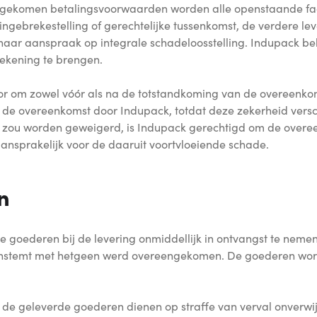
ngekomen betalingsvoorwaarden worden alle openstaande fac
ngebrekestelling of gerechtelijke tussenkomst, de verdere lev
ar aanspraak op integrale schadeloosstelling. Indupack beho
rekening te brengen.
or om zowel vóór als na de totstandkoming van de overeenkom
 de overeenkomst door Indupack, totdat deze zekerheid versch
ng zou worden geweigerd, is Indupack gerechtigd om de ove
 aansprakelijk voor de daaruit voortvloeiende schade.
n
 goederen bij de levering onmiddellijk in ontvangst te nemen
enstemt met hetgeen werd overeengekomen. De goederen word
 geleverde goederen dienen op straffe van verval onverwijld e