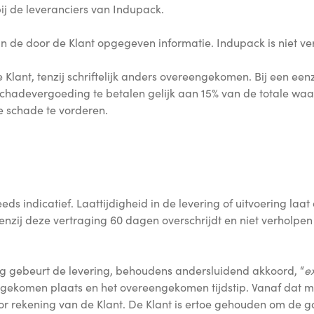
ij de leveranciers van Indupack.
n de door de Klant opgegeven informatie. Indupack is niet ver
e Klant, tenzij schriftelijk anders overeengekomen. Bij een een
 schadevergoeding te betalen gelijk aan 15% van de totale wa
 schade te vorderen.
s indicatief. Laattijdigheid in de levering of uitvoering laat 
enzij deze vertraging 60 dagen overschrijdt en niet verholp
 gebeurt de levering, behoudens andersluidend akkoord, “
e
ekomen plaats en het overeengekomen tijdstip. Vanaf dat mome
oor rekening van de Klant. De Klant is ertoe gehouden om de g