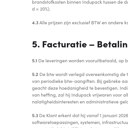
brandstofkosten binnen Indupack tussen de d
d = 20%).
4.3
Alle prijzen zijn exclusief BTW en andere ko
5. Facturatie – Betali
5.1
De leveringen worden vooruitbetaald, op ba
5.2
De btw wordt verlegd overeenkomstig de toe
van periodieke btw-aangiften. Bij gebreke aan
geacht deze hoedanigheid te bevestigen. Indi
van heffing, zal hij Indupack vrijwaren voor a
nalatigheidsinteresten en administratieve gel
5.3
De Klant erkent dat hij vanaf 1 januari 202
softwaretoepassingen, systemen, infrastructu