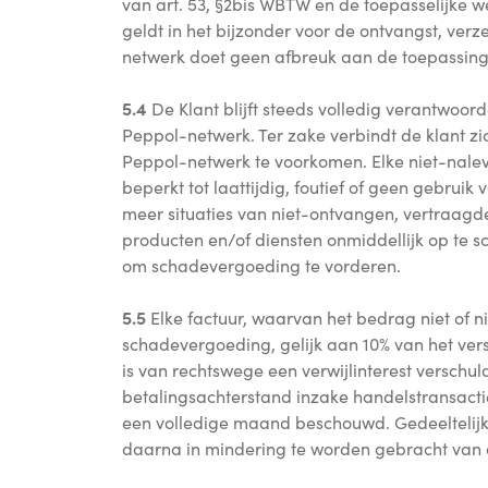
van art. 53, §2bis WBTW en de toepasselijke w
geldt in het bijzonder voor de ontvangst, verz
netwerk doet geen afbreuk aan de toepassin
5.4
De Klant blijft steeds volledig verantwoord
Peppol-netwerk. Ter zake verbindt de klant zi
Peppol-netwerk te voorkomen. Elke niet-nalev
beperkt tot laattijdig, foutief of geen gebruik
meer situaties van niet-ontvangen, vertraagde
producten en/of diensten onmiddellijk op te 
om schadevergoeding te vorderen.
5.5
Elke factuur, waarvan het bedrag niet of n
schadevergoeding, gelijk aan 10% van het ver
is van rechtswege een verwijlinterest verschul
betalingsachterstand inzake handelstransacti
een volledige maand beschouwd. Gedeeltelijk
daarna in mindering te worden gebracht van