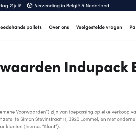
ag 21juli!
Verzending in België & Nederland
eedehands pallets
Over ons
Veelgestelde vragen
Pa
waarden Indupack 
ne Voorwaarden”) zijn van toepassing op elke verkoop van 
met zetel te Simon Stevinstraat 11, 3920 Lommel, en met ond
r klanten (hierna: “Klant”).