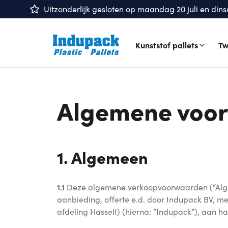
Uitzonderlijk gesloten op maandag 20 juli en dinsd
Kunststof pallets
Tw
Algemene voor
1. Algemeen
1.1
Deze algemene verkoopvoorwaarden (“Algeme
aanbieding, offerte e.d. door Indupack BV, 
afdeling Hasselt) (hierna: “Indupack”), aan haa