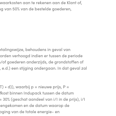
ewaarkosten aan te rekenen aan de Klant of,
ing van 50% van de bestelde goederen,
talingswijze, behoudens in geval van
orden verhoogd indien er tussen de periode
n/of goederen anderzijds, de grondstoffen of
 e.d.) een stijging ondergaan. In dat geval zal
T) + d)), waarbij p = nieuwe prijs, P =
tofkost binnen Indupack tussen de datum
% (geschat aandeel van i/I in de prijs), i/I
vereengekomen en de datum waarop de
hoging van de totale energie- en