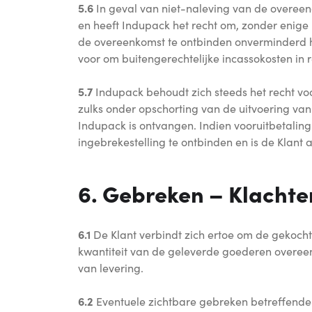
5.6
In geval van niet-naleving van de overee
en heeft Indupack het recht om, zonder enige i
de overeenkomst te ontbinden onverminderd ha
voor om buitengerechtelijke incassokosten in 
5.7
Indupack behoudt zich steeds het recht vo
zulks onder opschorting van de uitvoering van
Indupack is ontvangen. Indien vooruitbetali
ingebrekestelling te ontbinden en is de Klant
6. Gebreken – Klachte
6.1
De Klant verbindt zich ertoe om de gekochte
kwantiteit van de geleverde goederen overe
van levering.
6.2
Eventuele zichtbare gebreken betreffende de