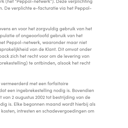
rk (het “Peppol-netwerk”). Deze verplichting
n. De verplichte e-facturatie via het Peppol-
gevens en voor het zorgvuldig gebruik van het
pulatie of ongeoorloofd gebruik van het
 het Peppol-netwerk, waaronder maar niet
ansprakelijkheid van de Klant. Dit omvat onder
pack zich het recht voor om de levering van
ekestelling) te ontbinden, alsook het recht
e vermeerderd met een forfaitaire
at een ingebrekestelling nodig is. Bovendien
t van 2 augustus 2002 tot bestrijding van de
dig is. Elke begonnen maand wordt hierbij als
 kosten, intresten en schadevergoedingen om