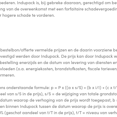
 goederen. Indupack is, bij gebreke daaraan, gerechtigd om b
nding van de overeenkomst met een forfaitaire schadevergoed
 hogere schade te vorderen.
bestelbon/offerte vermelde prijzen en de daarin voorziene be
vestigd werden door Indupack. De prijs kan door Indupack w
bestelling enerzijds en de datum van levering van diensten e
oeden (o.a. energiekosten, brandstofkosten, fiscale tarieven,
ormeren.
s onderstaande formule: p = P x ((a x s/S) + (b x i/I) + (c x t/
l van s/S in de prijs), s/S = de wijziging van totale gronds
tum waarop de verhoging van de prijs wordt toegepast, b = 30
sten binnen Indupack tussen de datum waarop de prijs is o
% (geschat aandeel van t/T in de prijs), t/T = niveau van ver