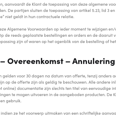
sen, aanvaardt de Klant de toepassing van deze algemene voo
 De partijen sluiten de toepassing van artikel 5.23, lid 3 en
” niet geldt in hun contractuele relatie.
eze Algemene Voorwaarden op ieder moment te wijzigen en/of
p de reeds geplaatste bestellingen en orders en de daaruit 
ssing zijn of waren op het ogenblik van de bestelling of het
ng – Overeenkomst – Annulering
 en gelden voor 30 dagen na datum van offerte, tenzij ander
jn op de offerte zijn als geldig te beschouwen. Alle andere in
t online) documentatie zijn slechts ten titel van eenvoudige in
gingen te mogen uitvoeren in de aangeboden producten. De Kl
en gebruik.
d indien ze het voorwerp uitmaken van een schriftelijke aanva