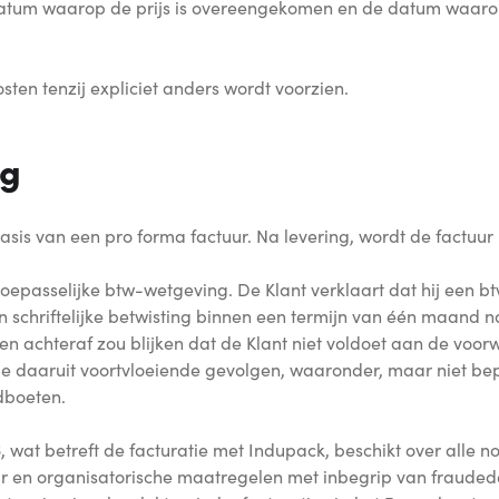
atum waarop de prijs is overeengekomen en de datum waarop
sten tenzij expliciet anders wordt voorzien.
ng
sis van een pro forma factuur. Na levering, wordt de factuur
passelijke btw-wetgeving. De Klant verklaart dat hij een btw-
 schriftelijke betwisting binnen een termijn van één maand n
en achteraf zou blijken dat de Klant niet voldoet aan de voo
lle daaruit voortvloeiende gevolgen, waaronder, maar niet bep
dboeten.
6, wat betreft de facturatie met Indupack, beschikt over alle 
ur en organisatorische maatregelen met inbegrip van frauded