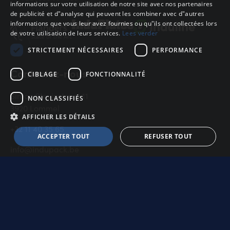
Sou
informations sur votre utilisation de notre site avec nos partenaires
FRANS
de publicité et d"analyse qui peuvent les combiner avec d"autres
TVA
informations que vous leur avez fournies ou qu"ils ont collectées lors
ENGELS
de votre utilisation de leurs services.
Lees verder
Exp
STRICTEMENT NÉCESSAIRES
PERFORMANCE
Tot
Contactez-nous
CIBLAGE
FONCTIONNALITÉ
Simon Stevinstraat 11
NON CLASSIFIÉS
3920 Lommel
AFFICHER LES DÉTAILS
+32 11 40 35 65
ACCEPTER TOUT
REFUSER TOUT
info@indupack.be
Boutique
Nos produits